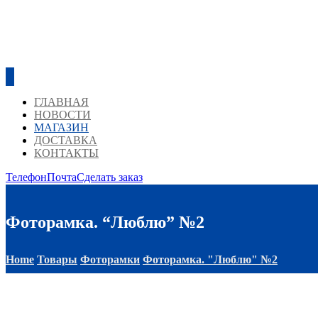
ГЛАВНАЯ
НОВОСТИ
МАГАЗИН
ДОСТАВКА
КОНТАКТЫ
Телефон
Почта
Сделать заказ
Фоторамка. “Люблю” №2
Home
Товары
Фоторамки
Фоторамка. "Люблю" №2